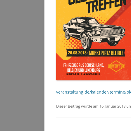
veranstaltung.de/kalender/termine/ol
Dieser Beitrag wurde am
16. Januar 2018
un