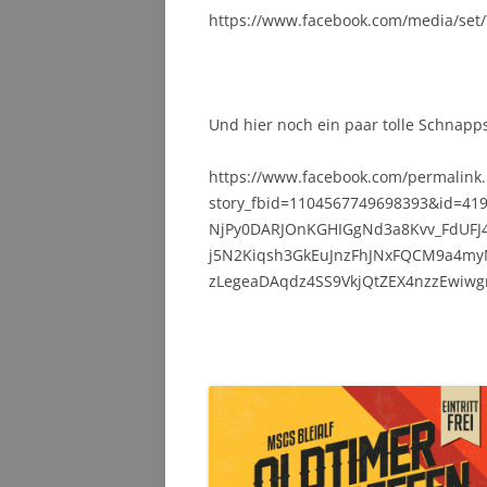
https://www.facebook.com/media/set
Und hier noch ein paar tolle Schnapp
https://www.facebook.com/permalink
story_fbid=1104567749698393&id=4
NjPy0DARJOnKGHIGgNd3a8Kvv_FdUF
j5N2Kiqsh3GkEuJnzFhJNxFQCM9a4m
zLegeaDAqdz4SS9VkjQtZEX4nzzEwiw