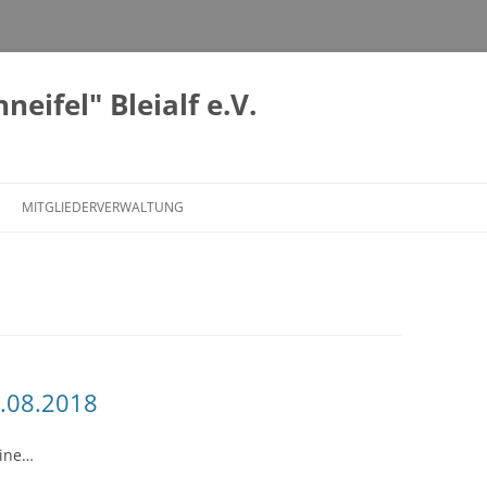
eifel" Bleialf e.V.
Zum
Inhalt
MITGLIEDERVERWALTUNG
springen
6.08.2018
line…