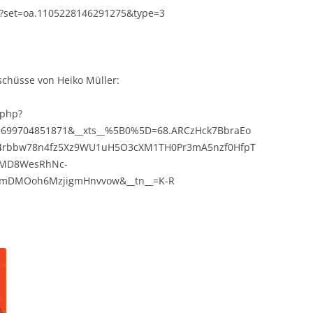
/?set=oa.1105228146291275&type=3
schüsse von Heiko Müller:
.php?
19699704851871&__xts__%5B0%5D=68.ARCzHck7BbraEo
J4rbbw78n4fz5Xz9WU1uH5O3cXM1TH0Pr3mA5nzf0HfpT
yMD8WesRhNc-
gmDMOoh6MzjigmHnvvow&__tn__=K-R