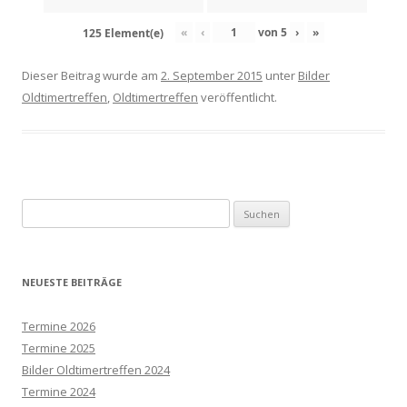
«
‹
von
5
›
»
125 Element(e)
Dieser Beitrag wurde am
2. September 2015
unter
Bilder
Oldtimertreffen
,
Oldtimertreffen
veröffentlicht.
Suchen
nach:
NEUESTE BEITRÄGE
Termine 2026
Termine 2025
Bilder Oldtimertreffen 2024
Termine 2024